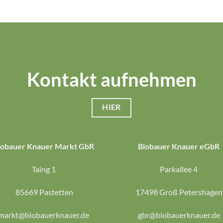
Kontakt aufnehmen
HIER
iobauer Knauer Markt GbR
Biobauer Knauer eGbR
Taing 1
Parkallee 4
85669 Pastetten
17498 Groß Petershagen
markt@biobauerknauer.de
gbr@biobauerknauer.de