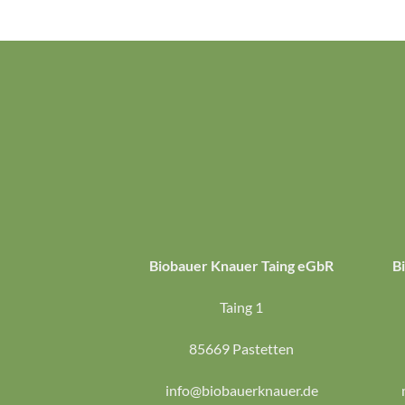
Biobauer Knauer Taing eGbR
B
Taing 1
85669 Pastetten
info@biobauerknauer.de