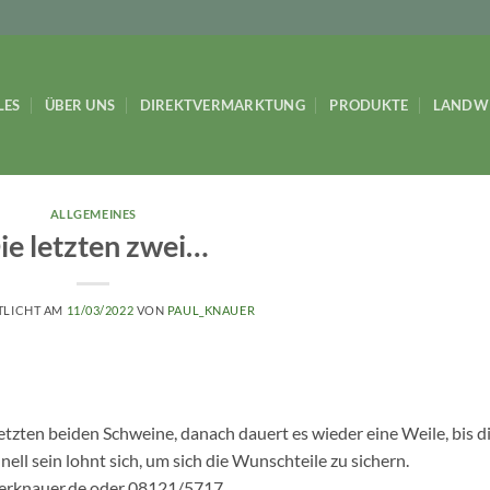
LES
ÜBER UNS
DIREKTVERMARKTUNG
PRODUKTE
LANDW
ALLGEMEINES
ie letzten zwei…
TLICHT AM
11/03/2022
VON
PAUL_KNAUER
etzten beiden Schweine, danach dauert es wieder eine Weile, bis d
ll sein lohnt sich, um sich die Wunschteile zu sichern.
uerknauer.de oder 08121/5717