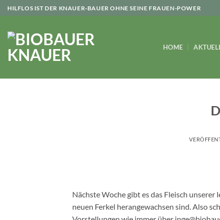
Zum
HILFLOS IST DER KNAUER-BAUER OHNE SEINE FRAUEN-POWER
Inhalt
springen
HOME
AKTUEL
D
VERÖFFEN
Nächste Woche gibt es das Fleisch unserer l
neuen Ferkel herangewachsen sind. Also schne
Vorstellungen wie immer über inge@bioba